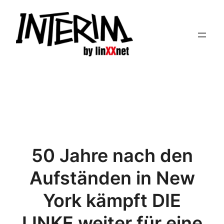
Zum
Inhalt
springen
50 Jahre nach den
Aufständen in New
York kämpft DIE
LINKE weiter für eine