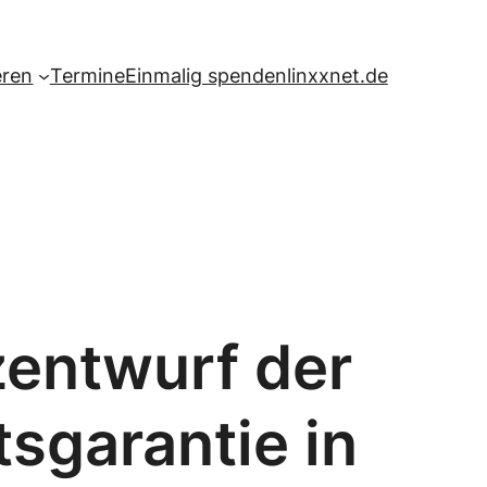
eren
Termine
Einmalig spenden
linxxnet.de
zentwurf der
tsgarantie in