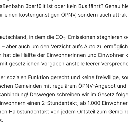
aßenbahn überfüllt ist oder kein Bus fährt? Genau hi
r einen kostengünstigen ÖPNV, sondern auch attrakt
Deutschland, in dem die CO
-Emissionen stagnieren o
2
n – aber auch um den Verzicht aufs Auto zu ermöglic
en hat die Hälfte der Einwohnerinnen und Einwohner
 mit gesetzlichen Vorgaben anstelle leerer Versprech
r sozialen Funktion gerecht und keine freiwillige, 
ischen Gemeinden mit regulärem ÖPNV-Angebot und dam
Busanbindung! Deswegen schreiben wir im Gesetz folg
nwohnern einen 2-Stundentakt, ab 1.000 Einwohner
en Halbstundentakt von jedem Ortsteil zum Gemeind
s.