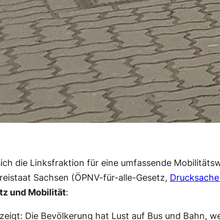
ch die Linksfraktion für eine umfassende Mobilitäts
 Freistaat Sachsen (ÖPNV-für-alle-Gesetz,
Drucksache
z und Mobilität
:
eigt: Die Bevölkerung hat Lust auf Bus und Bahn, w