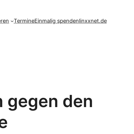
eren
Termine
Einmalig spenden
linxxnet.de
n gegen den
e