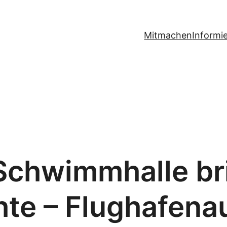
Mitmachen
Informi
Schwimmhalle br
hte – Flughafen