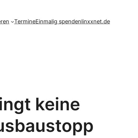
eren
Termine
Einmalig spenden
linxxnet.de
ingt keine
ausbaustopp