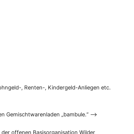
Wohngeld-, Renten-, Kindergeld-Anliegen etc.
men Gemischtwarenladen „bambule.“ –>
er offenen Basisorganisation Wilder