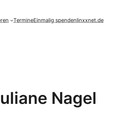
eren
Termine
Einmalig spenden
linxxnet.de
uliane Nagel
n