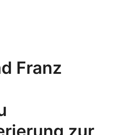
nd Franz
u
erierung zur