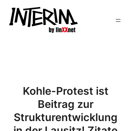
Zum
Inhalt
springen
Kohle-Protest ist
Beitrag zur
Strukturentwicklung
in der Lausitz! Zitate