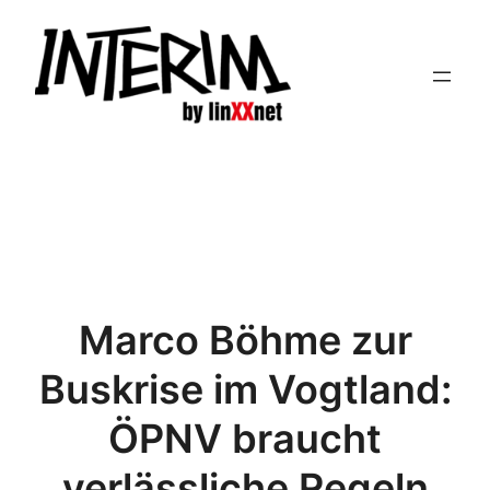
Zum
Inhalt
springen
Marco Böhme zur
Buskrise im Vogtland:
ÖPNV braucht
verlässliche Regeln