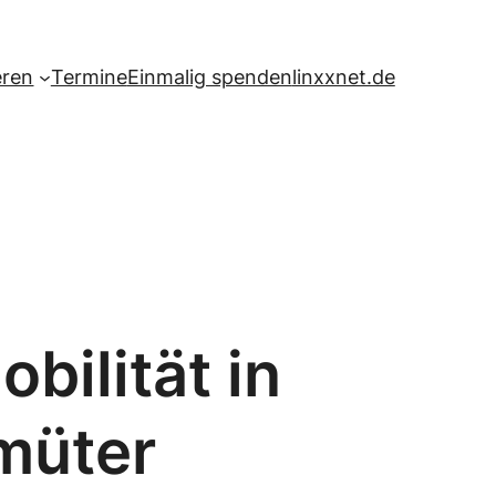
eren
Termine
Einmalig spenden
linxxnet.de
bilität in
müter