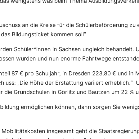
 das wenigstens was beim Thema Ausbildungsverkehr w
Zuschuss an die Kreise für die Schülerbeförderung z
a das Bildungsticket kommen soll“.
rden Schüler*innen in Sachsen ungleich behandelt. 
lossen wurden und nun enorme Fahrtwege entstande
nteil 87 € pro Schuljahr, in Dresden 223,80 € und in
s: „Die Höhe der Erstattung variiert erheblich.“ Und
ür die Grundschulen in Görlitz und Bautzen um 22 % 
ildung ermöglichen können, dann sorgen Sie wenigst
 Mobilitätskosten insgesamt geht die Staatsregierung i