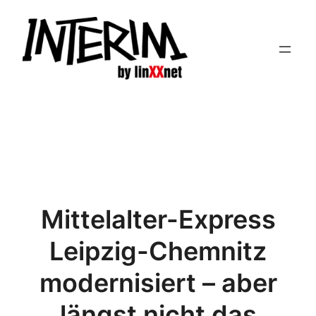
Zum
Inhalt
springen
Mittelalter-Express
Leipzig-Chemnitz
modernisiert – aber
längst nicht das