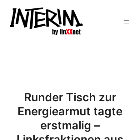
Zum
Inhalt
springen
Runder Tisch zur
Energiearmut tagte
erstmalig –
Linksfraktionen aus