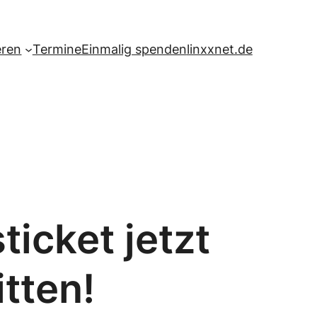
eren
Termine
Einmalig spenden
linxxnet.de
icket jetzt
tten!