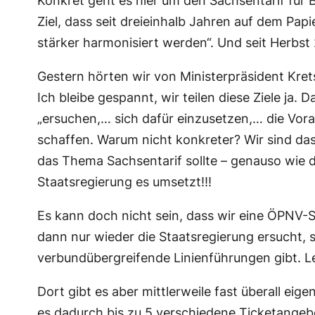
Konkret geht es hier um den Sachsentarif für 
Ziel, dass seit dreieinhalb Jahren auf dem Pap
stärker harmonisiert werden“. Und seit Herbst 2
Gestern hörten wir von Ministerpräsident Kret
Ich bleibe gespannt, wir teilen diese Ziele ja.
„ersuchen,… sich dafür einzusetzen,… die Vor
schaffen. Warum nicht konkreter? Wir sind das 
das Thema Sachsentarif sollte – genauso wie das
Staatsregierung es umsetzt!!!
Es kann doch nicht sein, dass wir eine ÖPNV-S
dann nur wieder die Staatsregierung ersucht,
verbundübergreifende Linienführungen gibt. Le
Dort gibt es aber mittlerweile fast überall e
es dadurch bis zu 5 verschiedene Ticketangebot