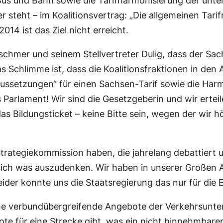
Bus und Bahn sowie die Tarifharmonisierung der unte
ier steht – im Koalitionsvertrag: „Die allgemeinen Ta
014 ist das Ziel nicht erreicht.
schmer und seinem Stellvertreter Dulig, dass der Sach
 Das Schlimme ist, dass die Koalitionsfraktionen in den
aussetzungen“ für einen Sachsen-Tarif sowie die Ha
Parlament! Wir sind die Gesetzgeberin und wir erteile
 Bildungsticket – keine Bitte sein, wegen der wir höf
trategiekommission haben, die jahrelang debattiert 
 sich was auszudenken. Wir haben in unserer Großen 
ider konnte uns die Staatsregierung das nur für die
igene verbundübergreifende Angebote der Verkehrsunt
e für eine Strecke gibt, was ein nicht hinnehmbarer 