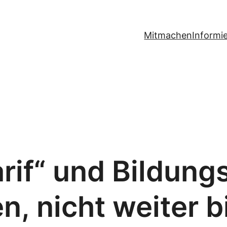
Mitmachen
Informi
if“ und Bildungst
, nicht weiter bi