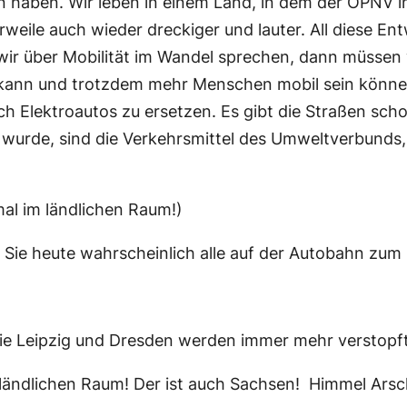
ben. Wir leben in einem Land, in dem der ÖPNV imm
eile auch wieder dreckiger und lauter. All diese Ent
r über Mobilität im Wandel sprechen, dann müssen w
kann und trotzdem mehr Menschen mobil sein können.
h Elektroautos zu ersetzen. Es gibt die Straßen sch
t wurde, sind die Verkehrsmittel des Umweltverbunds
al im ländlichen Raum!)
 Sie heute wahrscheinlich alle auf der Autobahn zum
ie Leipzig und Dresden werden immer mehr verstopft.
ländlichen Raum! Der ist auch Sachsen! Himmel Arsch