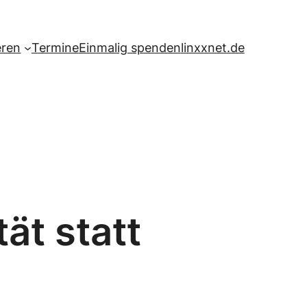
eren
Termine
Einmalig spenden
linxxnet.de
ät statt