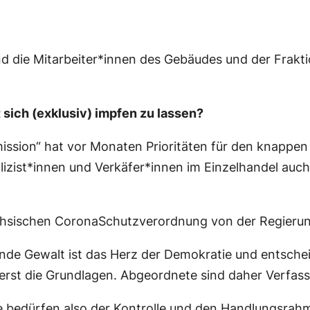
d die Mitarbeiter*innen des Gebäudes und der Frakt
sich (exklusiv) impfen zu lassen?
sion“ hat vor Monaten Prioritäten für den knappen I
olizist*innen und Verkäfer*innen im Einzelhandel auc
sächsischen CoronaSchutzverordnung von der Regier
ende Gewalt ist das Herz der Demokratie und entsche
erst die Grundlagen. Abgeordnete sind daher Verfas
e bedürfen also der Kontrolle und den Handlungsrah