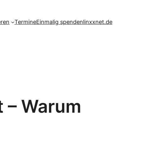
eren
Termine
Einmalig spenden
linxxnet.de
t – Warum