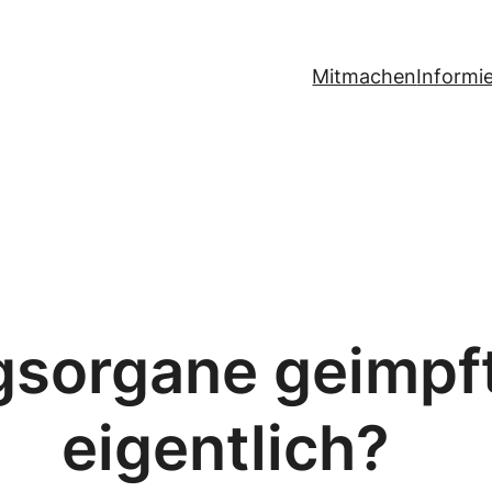
Mitmachen
Informi
gsorgane geimpf
eigentlich?