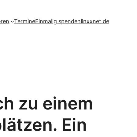
eren
Termine
Einmalig spenden
linxxnet.de
ch zu einem
lätzen. Ein