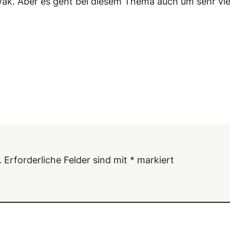
k. Aber es geht bei diesem Thema auch um sehr viel 
.
Erforderliche Felder sind mit
*
markiert