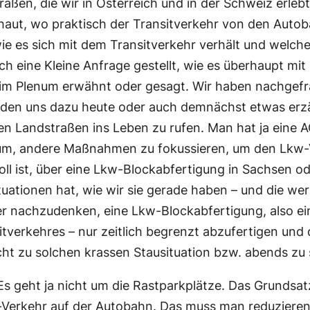
aßen, die wir in Österreich und in der Schweiz erle
aut, wo praktisch der Transitverkehr von den Autob
ie es sich mit dem Transitverkehr verhält und welch
h eine Kleine Anfrage gestellt, wie es überhaupt mit 
 im Plenum erwähnt oder gesagt. Wir haben nachgefra
rden uns dazu heute oder auch demnächst etwas erzäh
nden Landstraßen ins Leben zu rufen. Man hat ja ein
rum, andere Maßnahmen zu fokussieren, um den Lkw-
oll ist, über eine Lkw-Blockabfertigung in Sachsen 
tionen hat, wie wir sie gerade haben – und die werd
er nachzudenken, eine Lkw-Blockabfertigung, also ei
itverkehres – nur zeitlich begrenzt abzufertigen un
icht zu solchen krassen Stausituation bzw. abends z
Es geht ja nicht um die Rastparkplätze. Das Grundsatz
kw-Verkehr auf der Autobahn. Das muss man reduzier